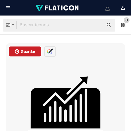
0
Guardar