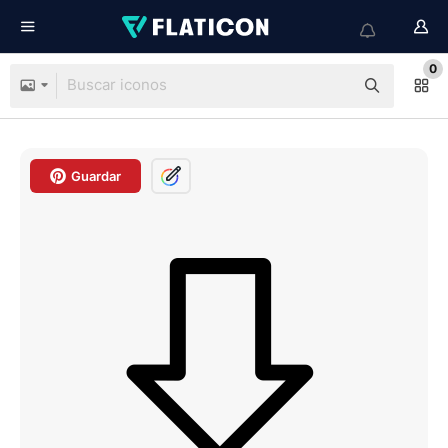
0
Guardar