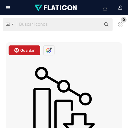
0
Guardar