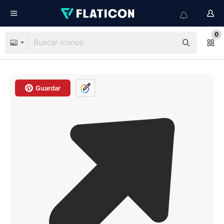
0
Guardar