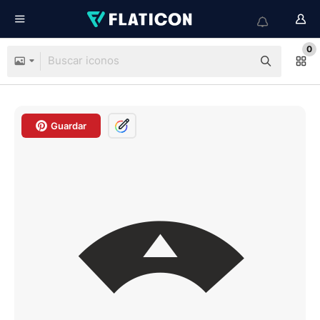
0
Guardar