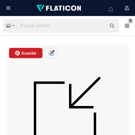
0
Guardar