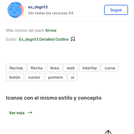
es_dsgn13
Seguir
Ver todos los recursos 54
Más iconos del pack
Arrow
Estilo:
Es_dsgn13 Detailed Outline
flechas
flecha
línea
web
interfaz
curva
botón
cursor
puntero
ui
Iconos con el mismo estilo y concepto
Ver más