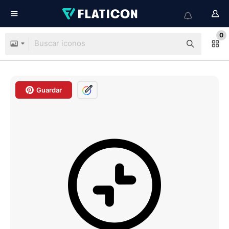
0
Guardar