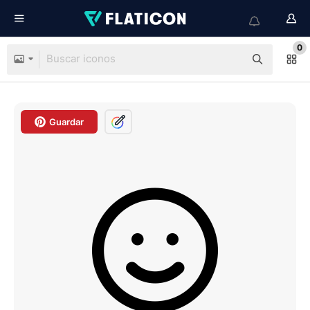
0
Guardar