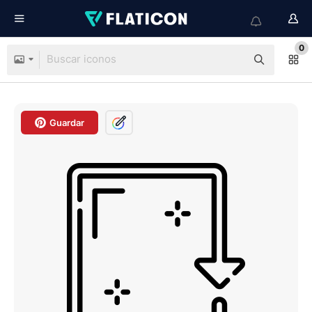
0
Guardar