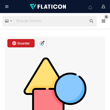
0
Guardar