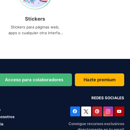
Stickers
Stickers para páginas web,
apps o cualquier otra interfaz
que necesites
Acceso para colaboradores
Hazte premium
REDES SOCIALES
s
nosotros
Consigue recursos exclusivos
ia
directamente en tu email