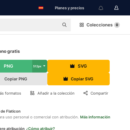
Planes y precios
Colecciones
0
ono gratis
PNG
SVG
512px
Copiar PNG
Copiar SVG
ás formatos
Añadir a la colección
Compartir
 de Flaticon
ara uso personal o comercial con atribución.
Más información
ere atribución
¿Cómo atribuir?