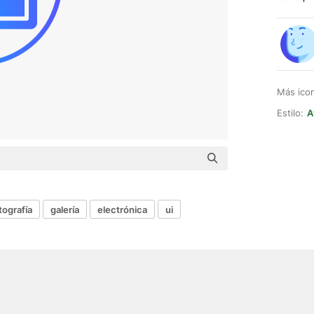
Más ico
Estilo:
A
tografía
galería
electrónica
ui