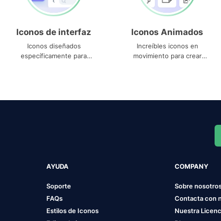
Iconos de interfaz
Iconos Animados
Iconos diseñados
Increíbles iconos en
específicamente para
movimiento para crear
interfaces
proyectos dinámicos
AYUDA
COMPANY
Soporte
Sobre nosotro
FAQs
Contacta con 
Estilos de Iconos
Nuestra Licenc