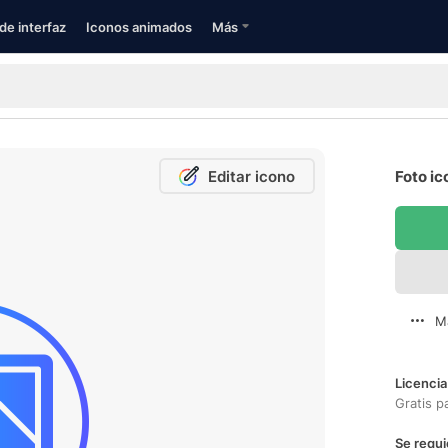
de interfaz
Iconos animados
Más
Editar icono
Foto ic
M
Licencia
Gratis p
Se requi