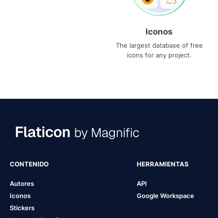
Iconos
The largest database of free
icons for any project.
CONTENIDO
HERRAMIENTAS
Autores
API
Iconos
Google Workspace
Stickers