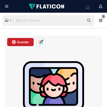
0
Guardar