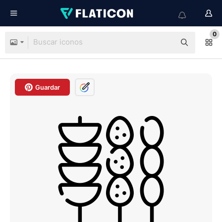
0
Guardar