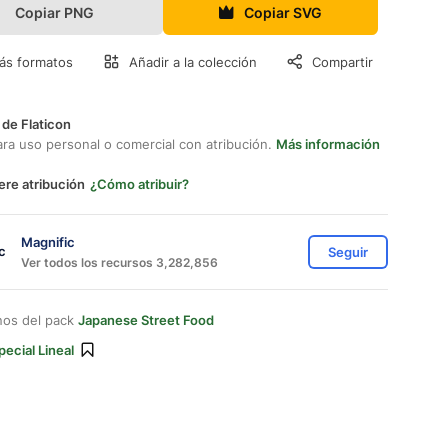
Copiar PNG
Copiar SVG
ás formatos
Añadir a la colección
Compartir
 de Flaticon
ara uso personal o comercial con atribución.
Más información
ere atribución
¿Cómo atribuir?
Magnific
Seguir
Ver todos los recursos 3,282,856
nos del pack
Japanese Street Food
pecial Lineal