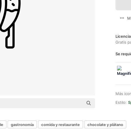
M
Licencia
Gratis p
Se requi
Más ico
Estilo:
S
le
gastronomía
comida y restaurante
chocolate y plátano