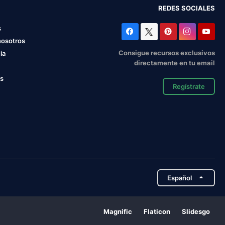
REDES SOCIALES
s
nosotros
Consigue recursos exclusivos
ia
directamente en tu email
os
Regístrate
Español
Magnific
Flaticon
Slidesgo