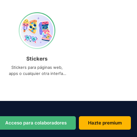
Stickers
Stickers para páginas web,
apps o cualquier otra interfaz
que necesites
Acceso para colaboradores
Hazte premium