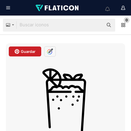
0
Guardar