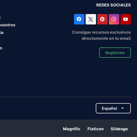
REDES SOCIALES
s
nosotros
Consigue recursos exclusivos
ia
directamente en tu email
os
Regístrate
Español
Magnific
Flaticon
Slidesgo