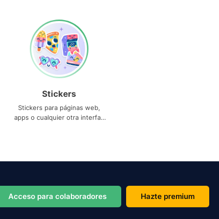
Stickers
Stickers para páginas web,
apps o cualquier otra interfaz
que necesites
Acceso para colaboradores
Hazte premium