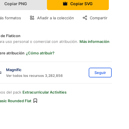
Copiar PNG
Copiar SVG
ás formatos
Añadir a la colección
Compartir
 de Flaticon
ara uso personal o comercial con atribución.
Más información
ere atribución
¿Cómo atribuir?
Magnific
Seguir
Ver todos los recursos 3,282,856
nos del pack
Extracurricular Activities
asic Rounded Flat