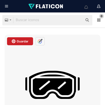
0
Guardar