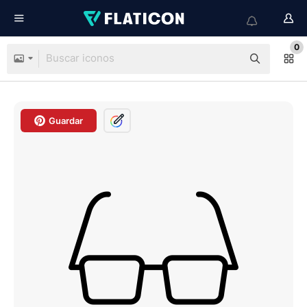
0
Guardar