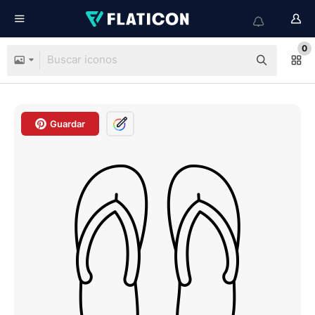
0
Guardar