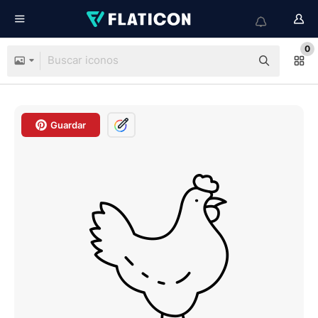
0
Guardar