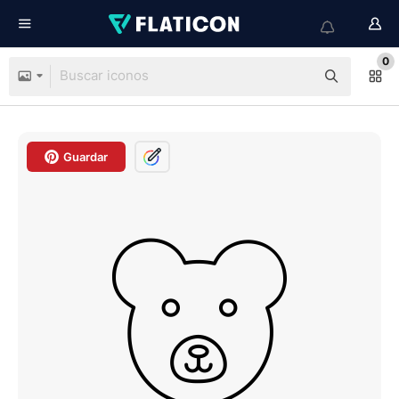
0
Guardar