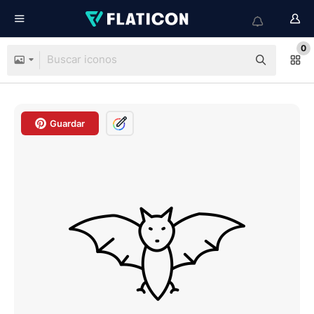
0
Guardar