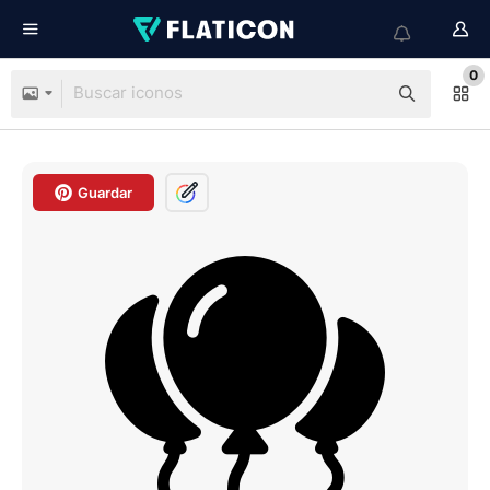
0
Guardar