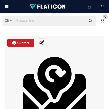
0
Guardar