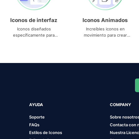
Iconos de interfaz
Iconos Animados
Iconos diseñados
Increíbles iconos en
específicamente para
movimiento para crear
interfaces
proyectos dinámicos
AYUDA
COMPANY
Soporte
Sobre nosotro
FAQs
Contacta con 
Estilos de Iconos
Nuestra Licenc