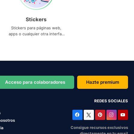
Stickers
Stickers para páginas web,
apps o cualquier otra interfaz
que necesites
Acceso para colaboradores
Hazte premium
REDES SOCIALES
s
nosotros
Consigue recursos exclusivos
ia
directamente en tu email