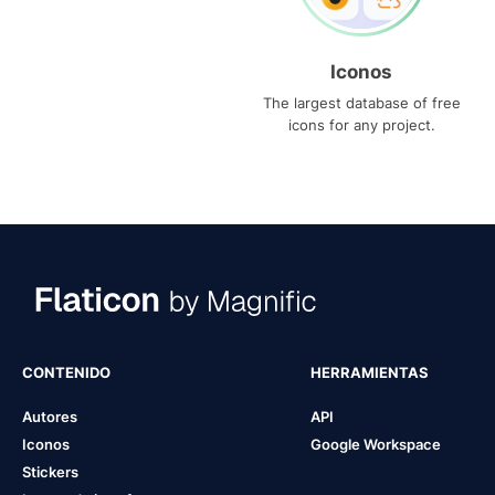
Iconos
The largest database of free
icons for any project.
CONTENIDO
HERRAMIENTAS
Autores
API
Iconos
Google Workspace
Stickers