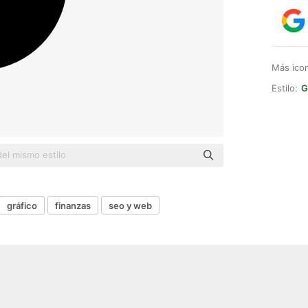
Más ico
Estilo:
G
gráfico
finanzas
seo y web