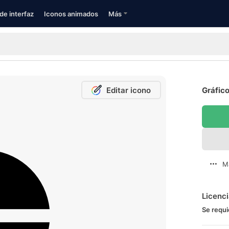
de interfaz
Iconos animados
Más
Editar icono
Gráfico
M
Licenc
Se requi