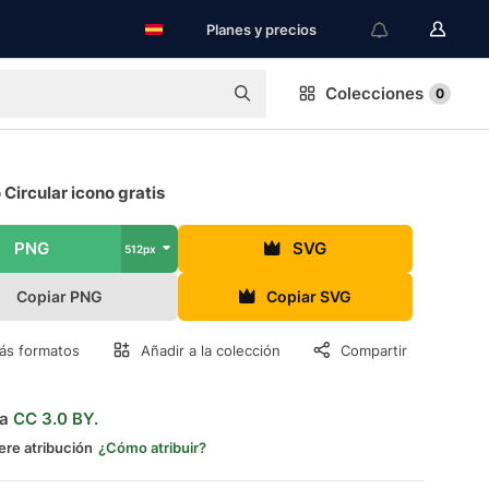
Planes y precios
Colecciones
0
 Circular icono gratis
PNG
SVG
512px
Copiar PNG
Copiar SVG
ás formatos
Añadir a la colección
Compartir
ia
CC 3.0 BY.
ere atribución
¿Cómo atribuir?