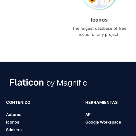
Iconos
The largest database of free
icons for any project.
CONTENIDO
HERRAMIENTAS
Autores
API
Iconos
Google Workspace
Stickers