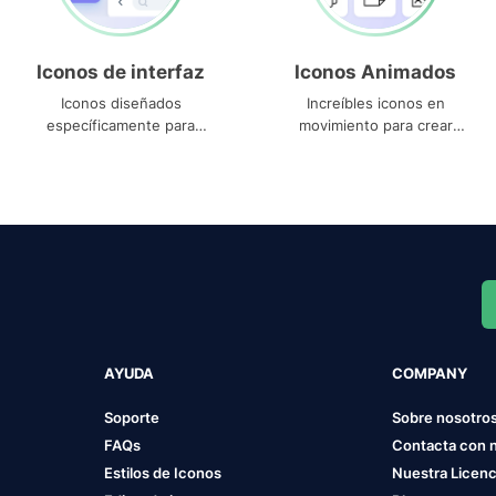
Iconos de interfaz
Iconos Animados
Iconos diseñados
Increíbles iconos en
específicamente para
movimiento para crear
interfaces
proyectos dinámicos
AYUDA
COMPANY
Soporte
Sobre nosotro
FAQs
Contacta con 
Estilos de Iconos
Nuestra Licenc