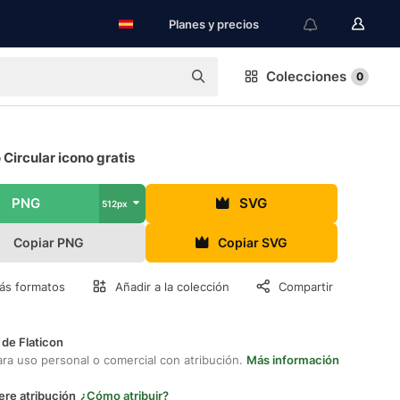
Planes y precios
Colecciones
0
 Circular icono gratis
PNG
SVG
512px
Copiar PNG
Copiar SVG
ás formatos
Añadir a la colección
Compartir
 de Flaticon
ara uso personal o comercial con atribución.
Más información
ere atribución
¿Cómo atribuir?