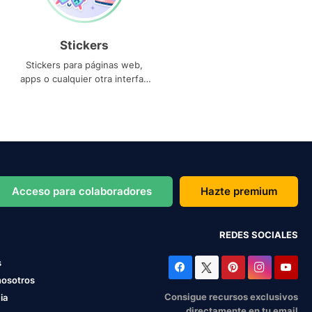
Stickers
Stickers para páginas web,
apps o cualquier otra interfaz
que necesites
Acceso para colaboradores
Hazte premium
REDES SOCIALES
s
nosotros
Consigue recursos exclusivos
ia
directamente en tu email