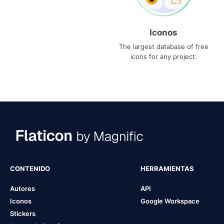
Iconos
The largest database of free
icons for any project.
CONTENIDO
HERRAMIENTAS
Autores
API
Iconos
Google Workspace
Stickers