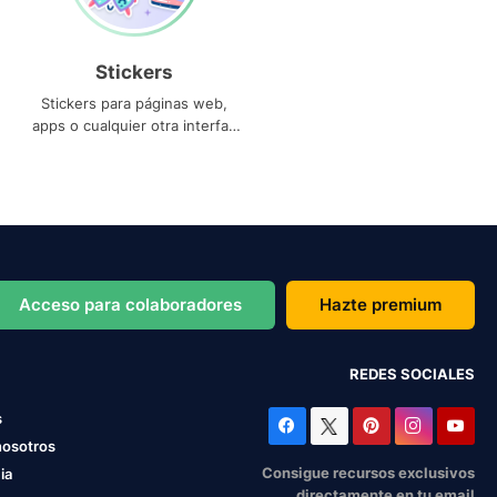
Stickers
Stickers para páginas web,
apps o cualquier otra interfaz
que necesites
Acceso para colaboradores
Hazte premium
REDES SOCIALES
s
nosotros
Consigue recursos exclusivos
ia
directamente en tu email