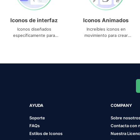
Iconos de interfaz
Iconos Animados
Iconos diseñados
Increíbles iconos en
específicamente para
movimiento para crear
interfaces
proyectos dinámicos
AYUDA
COMPANY
Soporte
Sobre nosotro
FAQs
Contacta con 
Estilos de Iconos
Nuestra Licenc