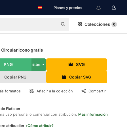
Planes y precios
Colecciones
0
 Circular icono gratis
PNG
SVG
512px
Copiar PNG
Copiar SVG
ás formatos
Añadir a la colección
Compartir
 de Flaticon
ara uso personal o comercial con atribución.
Más información
ere atribución
¿Cómo atribuir?