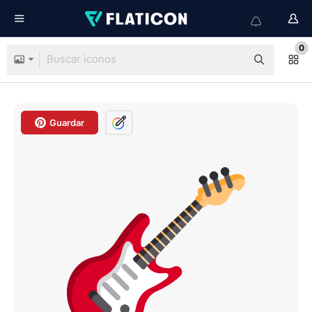
0
Guardar