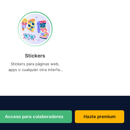
Stickers
Stickers para páginas web,
apps o cualquier otra interfaz
que necesites
Acceso para colaboradores
Hazte premium