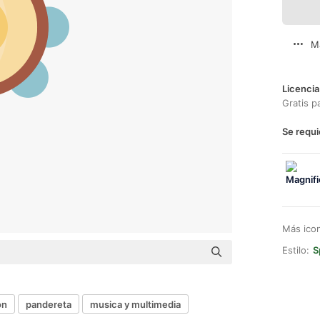
M
Licencia
Gratis p
Se requi
Más ico
Estilo:
S
ón
pandereta
musica y multimedia