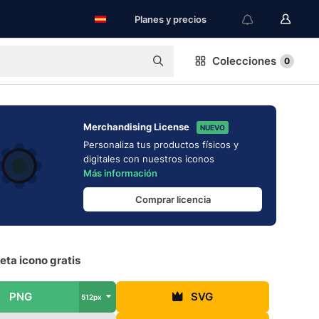
Planes y precios
Colecciones
0
Merchandising License
NUEVO
Personaliza tus productos físicos y
digitales con nuestros iconos
Más información
Comprar licencia
ta icono gratis
PNG
SVG
512px