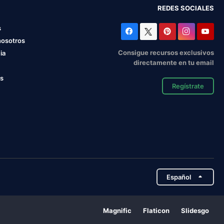
REDES SOCIALES
s
nosotros
Consigue recursos exclusivos
ia
directamente en tu email
os
Regístrate
Español
Magnific
Flaticon
Slidesgo