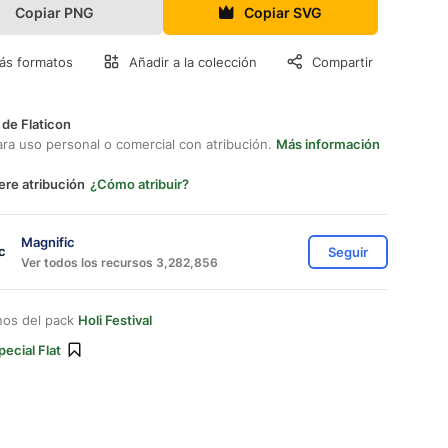
Copiar PNG
Copiar SVG
ás formatos
Añadir a la colección
Compartir
 de Flaticon
ara uso personal o comercial con atribución.
Más información
ere atribución
¿Cómo atribuir?
Magnific
Seguir
Ver todos los recursos 3,282,856
nos del pack
Holi Festival
pecial Flat