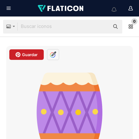
0
Guardar