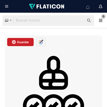
0
Guardar