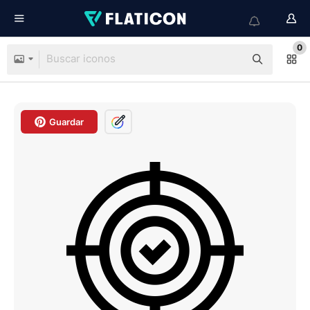
0
Guardar