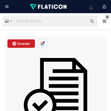
0
Guardar