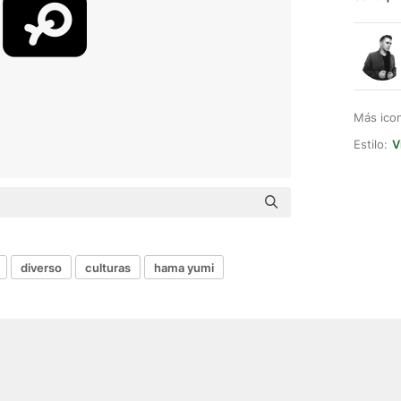
Más ico
Estilo:
V
diverso
culturas
hama yumi