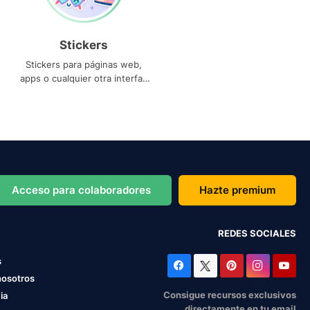
Stickers
Stickers para páginas web,
apps o cualquier otra interfaz
que necesites
Acceso para colaboradores
Hazte premium
REDES SOCIALES
s
nosotros
Consigue recursos exclusivos
ia
directamente en tu email