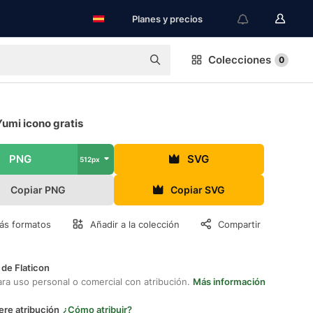
Planes y precios
Colecciones
0
umi icono gratis
PNG
SVG
512px
Copiar PNG
Copiar SVG
ás formatos
Añadir a la colección
Compartir
 de Flaticon
ara uso personal o comercial con atribución.
Más información
ere atribución
¿Cómo atribuir?