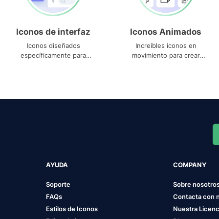
Iconos de interfaz
Iconos Animados
Iconos diseñados
Increíbles iconos en
específicamente para
movimiento para crear
interfaces
proyectos dinámicos
AYUDA
COMPANY
Soporte
Sobre nosotro
FAQs
Contacta con 
Estilos de Iconos
Nuestra Licenc