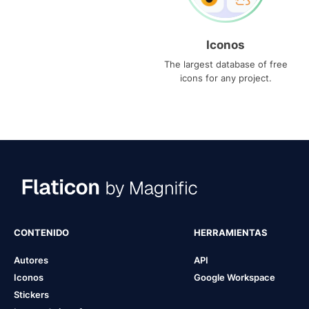
Iconos
The largest database of free
icons for any project.
CONTENIDO
HERRAMIENTAS
Autores
API
Iconos
Google Workspace
Stickers