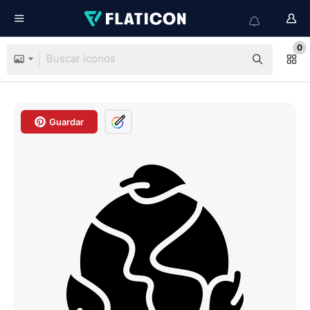
0
Guardar