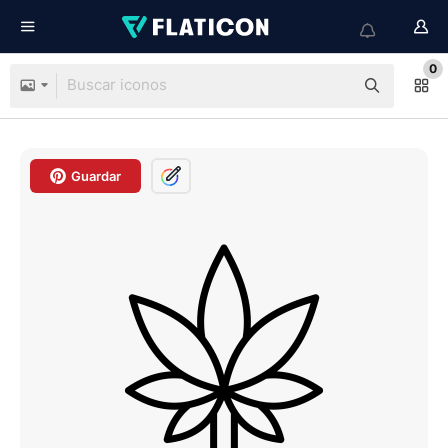
0
Guardar