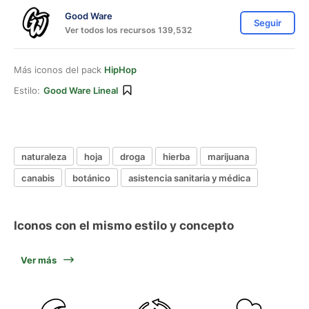
Good Ware
Seguir
Ver todos los recursos 139,532
Más iconos del pack
HipHop
Estilo:
Good Ware Lineal
naturaleza
hoja
droga
hierba
marijuana
canabis
botánico
asistencia sanitaria y médica
Iconos con el mismo estilo y concepto
Ver más