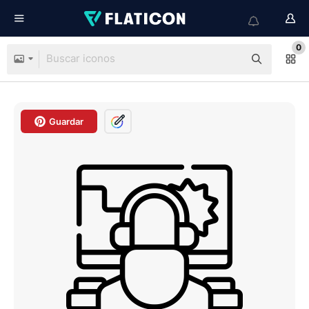
0
Guardar