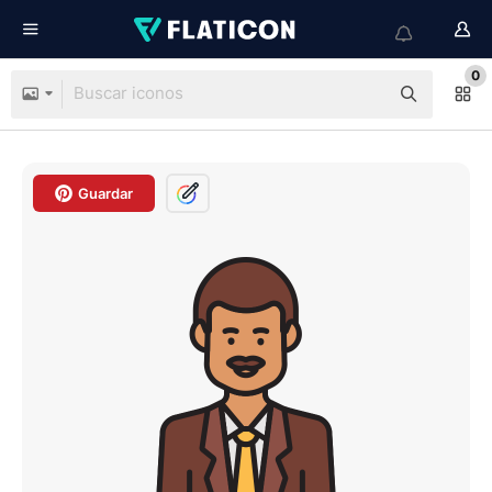
0
Guardar