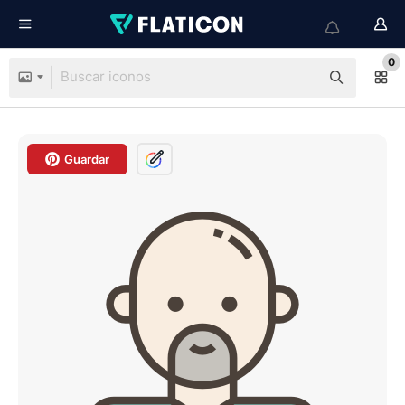
0
Guardar