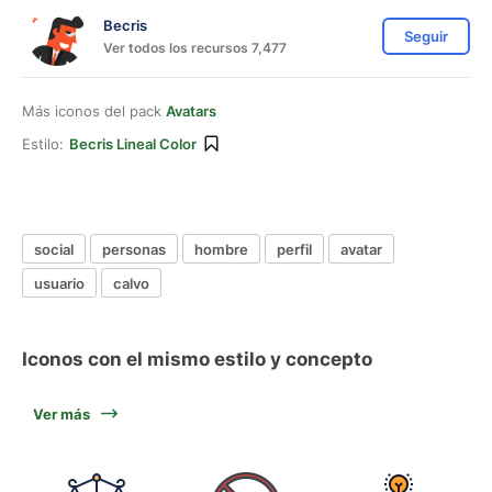
Becris
Seguir
Ver todos los recursos 7,477
Más iconos del pack
Avatars
Estilo:
Becris Lineal Color
social
personas
hombre
perfil
avatar
usuario
calvo
Iconos con el mismo estilo y concepto
Ver más