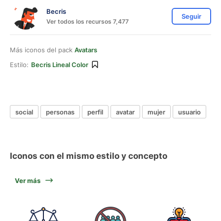
Becris
Seguir
Ver todos los recursos 7,477
Más iconos del pack
Avatars
Estilo:
Becris Lineal Color
social
personas
perfil
avatar
mujer
usuario
Iconos con el mismo estilo y concepto
Ver más