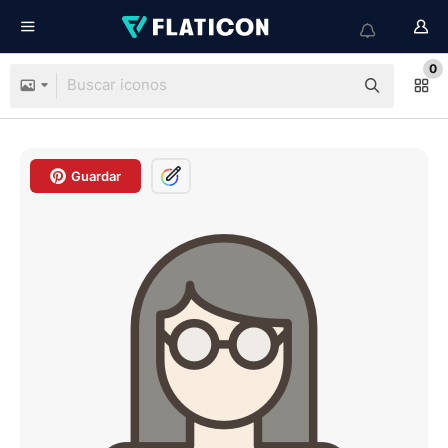
0
Guardar