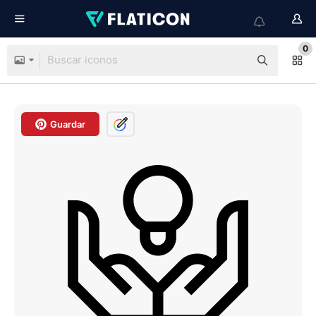
0
Guardar