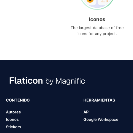
Iconos
The largest database of free
icons for any project.
CONTENIDO
HERRAMIENTAS
Autores
API
Iconos
Google Workspace
Stickers