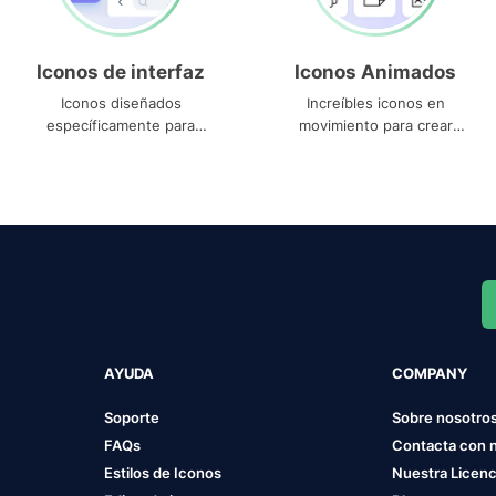
Iconos de interfaz
Iconos Animados
Iconos diseñados
Increíbles iconos en
específicamente para
movimiento para crear
interfaces
proyectos dinámicos
AYUDA
COMPANY
Soporte
Sobre nosotro
FAQs
Contacta con 
Estilos de Iconos
Nuestra Licenc