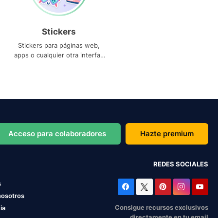
Stickers
Stickers para páginas web,
apps o cualquier otra interfaz
que necesites
Acceso para colaboradores
Hazte premium
REDES SOCIALES
s
nosotros
Consigue recursos exclusivos
ia
directamente en tu email