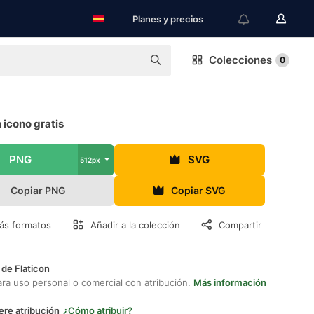
Planes y precios
Colecciones
0
 icono gratis
PNG
SVG
512px
Copiar PNG
Copiar SVG
ás formatos
Añadir a la colección
Compartir
 de Flaticon
ara uso personal o comercial con atribución.
Más información
ere atribución
¿Cómo atribuir?