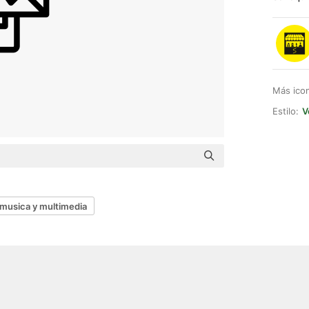
Más ico
Estilo:
V
musica y multimedia