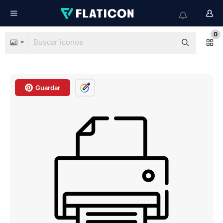
0
Guardar