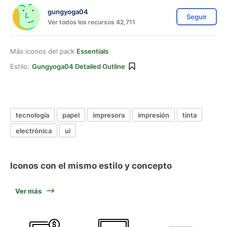
gungyoga04
Seguir
Ver todos los recursos 42,711
Más iconos del pack
Essentials
Estilo:
Gungyoga04 Detailed Outline
tecnología
papel
impresora
impresión
tinta
electrónica
ui
Iconos con el mismo estilo y concepto
Ver más