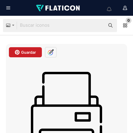
0
Guardar