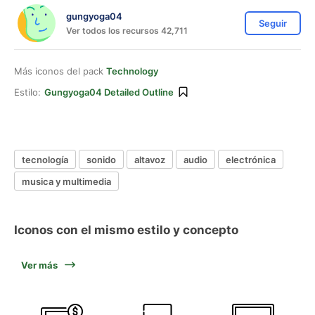
gungyoga04
Seguir
Ver todos los recursos 42,711
Más iconos del pack
Technology
Estilo:
Gungyoga04 Detailed Outline
tecnología
sonido
altavoz
audio
electrónica
musica y multimedia
Iconos con el mismo estilo y concepto
Ver más