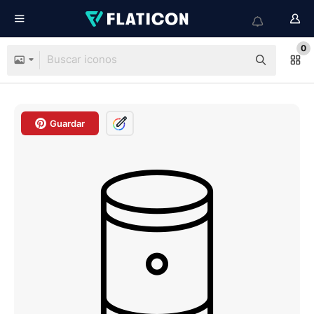
0
Guardar