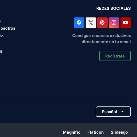
REDES SOCIALES
s
nosotros
Consigue recursos exclusivos
ia
directamente en tu email
os
Regístrate
Español
Magnific
Flaticon
Slidesgo