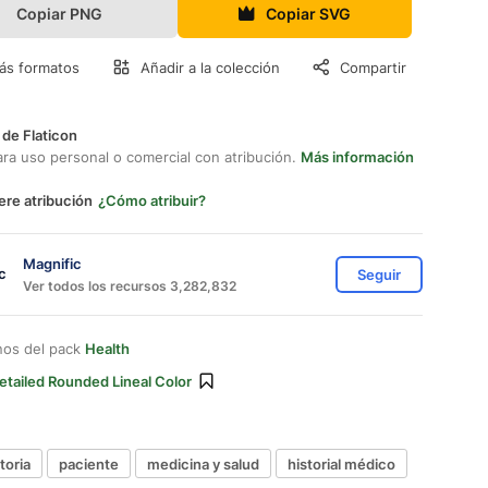
Copiar PNG
Copiar SVG
ás formatos
Añadir a la colección
Compartir
 de Flaticon
ara uso personal o comercial con atribución.
Más información
ere atribución
¿Cómo atribuir?
Magnific
Seguir
Ver todos los recursos 3,282,832
nos del pack
Health
etailed Rounded Lineal Color
toria
paciente
medicina y salud
historial médico