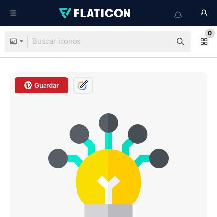
0
Guardar