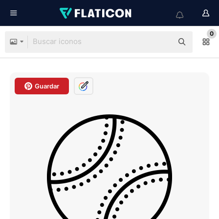
0
Guardar