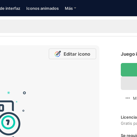
de interfaz
Iconos animados
Más
Editar icono
Juego i
M
Licencia
Gratis p
Se requi