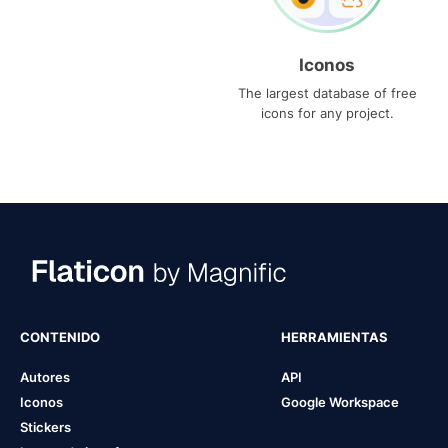
Iconos
The largest database of free
icons for any project.
CONTENIDO
HERRAMIENTAS
Autores
API
Iconos
Google Workspace
Stickers