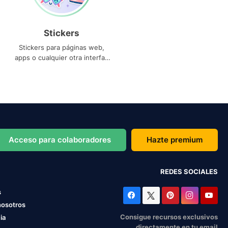
Stickers
Stickers para páginas web,
apps o cualquier otra interfaz
que necesites
Acceso para colaboradores
Hazte premium
REDES SOCIALES
s
nosotros
Consigue recursos exclusivos
ia
directamente en tu email