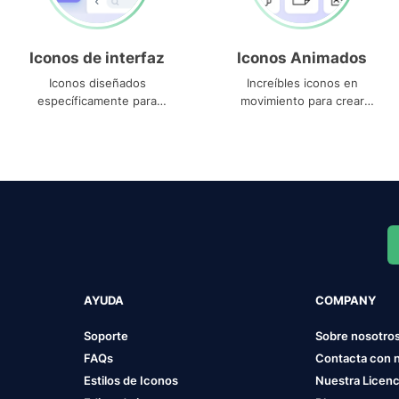
Iconos de interfaz
Iconos Animados
Iconos diseñados
Increíbles iconos en
específicamente para
movimiento para crear
interfaces
proyectos dinámicos
AYUDA
COMPANY
Soporte
Sobre nosotro
FAQs
Contacta con 
Estilos de Iconos
Nuestra Licenc