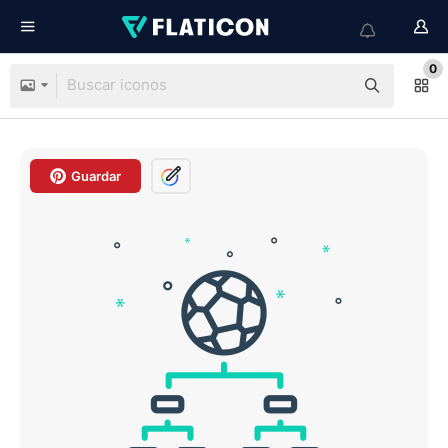
0
Guardar